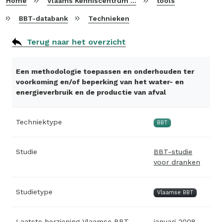
Home
Vlaams Kenniscentrum voor Beste Beschikbare Technieken
tools
BBT-databank
Technieken
Terug naar het overzicht
Een methodologie toepassen en onderhouden ter
voorkoming en/of beperking van het water- en
energieverbruik en de productie van afval
Techniektype
BBT
Studie
BBT-studie
voor dranken
Studietype
Vlaamse BBT
Laatste herziening Vlaamse BBT-
januari 2008