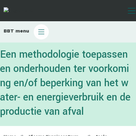
Overslaan
en
naar
de
Main
BBT menu
inhoud
sub
gaan
bbt
Een methodologie toepassen
en onderhouden ter voorkomi
ng en/of beperking van het w
ater- en energieverbruik en de
productie van afval