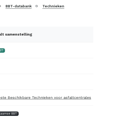
BBT-databank
Technieken
alt samenstelling
BT
ste Beschikbare Technieken voor asfaltcentrales
laamse BBT