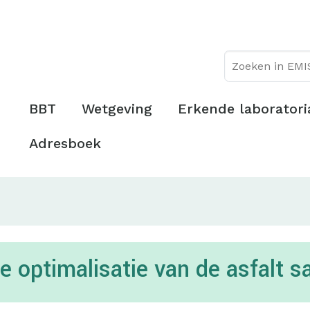
Overslaan
Topmenu
en
naar
de
inhoud
gaan
Hoofdmenu
BBT
Wetgeving
Erkende laboratori
Adresboek
de optimalisatie van de asfalt 