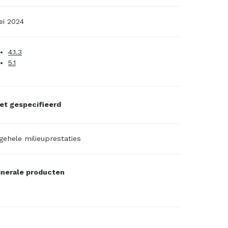
i 2024
4.1.3
5.1
et gespecifieerd
gehele milieuprestaties
nerale producten