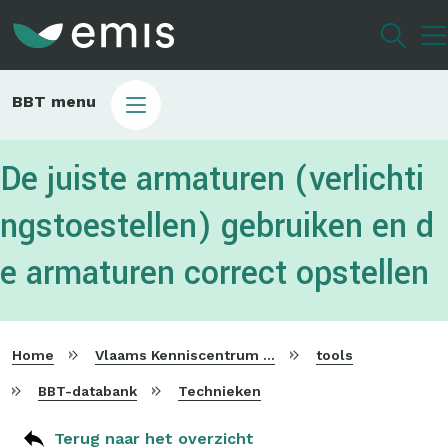
Overslaan
en
naar
de
Main
BBT menu
inhoud
sub
gaan
bbt
De juiste armaturen (verlichti
ngstoestellen) gebruiken en d
e armaturen correct opstellen
Home
Vlaams Kenniscentrum voor Beste Beschikbare Technieken
tools
BBT-databank
Technieken
Terug naar het overzicht