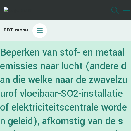
Overslaan
en
naar
de
Main
BBT menu
inhoud
sub
gaan
bbt
Beperken van stof- en metaal
emissies naar lucht (andere d
an die welke naar de zwavelzu
urof vloeibaar-SO2-installatie
of elektriciteitscentrale worde
n geleid), afkomstig van de s