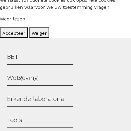
we naast functionele cookies ook optionele cookies
gebruiken waarvoor we uw toestemming vragen.
Meer lezen
Accepteer
Weiger
Hoofdmenu
BBT
Wetgeving
Erkende laboratoria
Tools