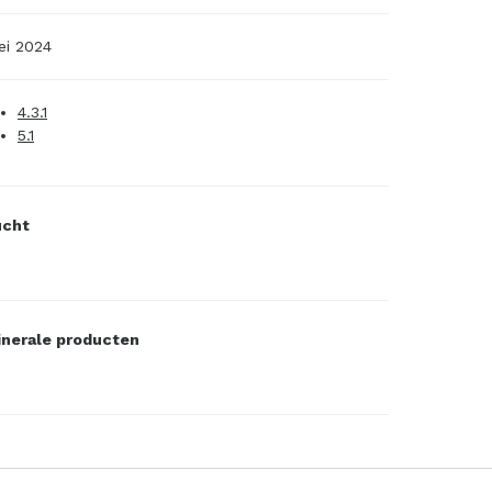
i 2024
4.3.1
5.1
ucht
nerale producten