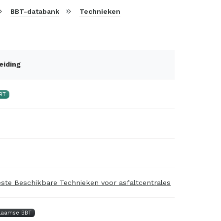
BBT-databank
Technieken
eiding
BT
ste Beschikbare Technieken voor asfaltcentrales
laamse BBT