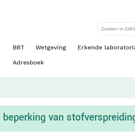
Overslaan
Topmenu
en
naar
de
inhoud
gaan
Hoofdmenu
BBT
Wetgeving
Erkende laboratori
Adresboek
beperking van stofverspreidin