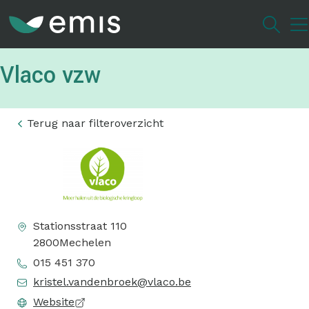
Overslaan
en
naar
de
Vlaco vzw
inhoud
gaan
Terug naar filteroverzicht
Stationsstraat 110
2800
Mechelen
015 451 370
kristel.vandenbroek@vlaco.be
Website