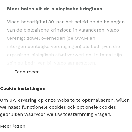
Meer halen uit de biologische kringloop
Vlaco behartigt al 30 jaar het beleid en de belangen
van de biologische kringloop in Vlaanderen. Vlaco
verenigt zowel overheden (de OVAM en
intergemeentelijke verenigingen) als bedrijven die
organisch-biologisch afval verwerken. In totaal zijn
zo’n 80 bedrijven bij Vlaco aangesloten.
Toon meer
Groenafval, gft-afval en organisch-biologisch
(bedrijfs)afval zijn waardevolle grondstoffen. Al dan
Cookie instellingen
niet gecombineerd met mest en energiegewassen
Om uw ervaring op onze website te optimaliseren, willen
worden deze grondstoffen door onze leden
we naast functionele cookies ook optionele cookies
biologisch behandeld via composteren of vergisten.
gebruiken waarvoor we uw toestemming vragen.
Zo produceren we compost, digestaat, en dus
bodemverbeteraars en organische meststoffen.
Meer lezen