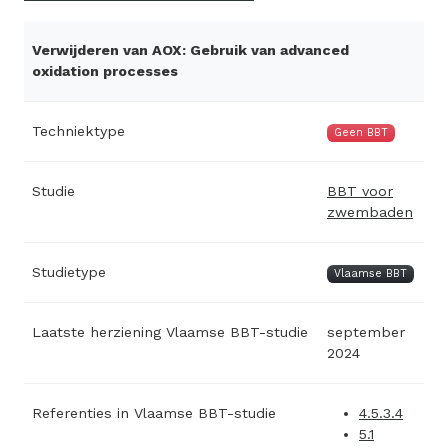
Verwijderen van AOX: Gebruik van advanced
oxidation processes
Techniektype
Geen BBT
Studie
BBT voor
zwembaden
Studietype
Vlaamse BBT
Laatste herziening Vlaamse BBT-studie
september
2024
Referenties in Vlaamse BBT-studie
4.5.3.4
5.1