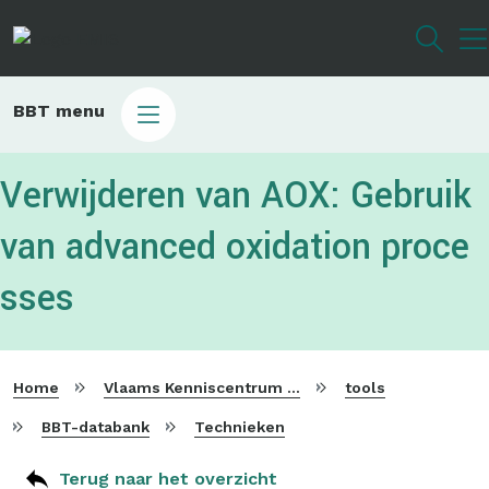
Overslaan
en
naar
de
Main
BBT menu
inhoud
sub
gaan
bbt
Verwijderen van AOX: Gebruik
van advanced oxidation proce
sses
Home
Vlaams Kenniscentrum voor Beste Beschikbare Technieken
tools
BBT-databank
Technieken
Terug naar het overzicht