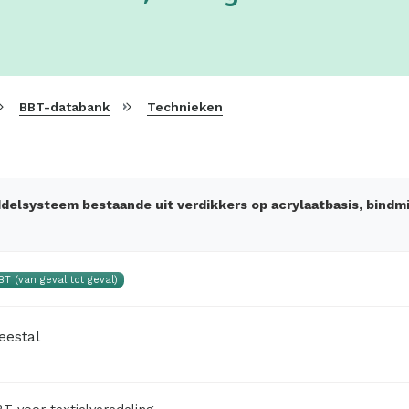
BBT-databank
Technieken
delsysteem bestaande uit verdikkers op acrylaatbasis, bind
BT (van geval tot geval)
eestal
T voor textielveredeling