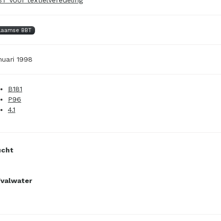
laamse BBT
nuari 1998
B181
P96
4.1
ucht
fvalwater