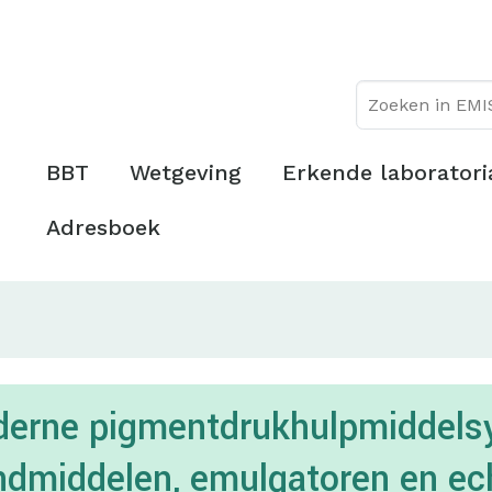
Overslaan
Topmenu
en
naar
de
inhoud
gaan
Hoofdmenu
BBT
Wetgeving
Erkende laboratori
Adresboek
oderne pigmentdrukhulpmiddels
bindmiddelen, emulgatoren en e