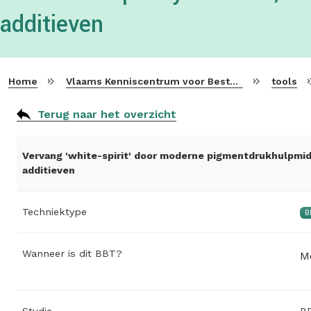
additieven
Home
Vlaams Kenniscentrum voor Beste Beschikbare Technieken
tools
Terug naar het overzicht
Vervang 'white-spirit' door moderne pigmentdrukhulpmid
additieven
Techniektype
B
Wanneer is dit BBT?
M
Studie
BB