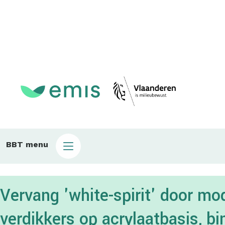
Main
BBT menu
sub
bbt
Vervang 'white-spirit' door m
verdikkers op acrylaatbasis, 