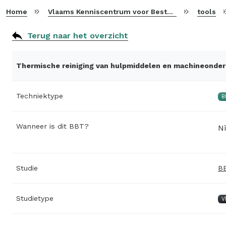
Home
Vlaams Kenniscentrum voor Beste Beschikbare Technieken
tools
Terug naar het overzicht
Thermische reiniging van hulpmiddelen en machineonde
Techniektype
B
Wanneer is dit BBT?
Ni
Studie
BB
Studietype
V