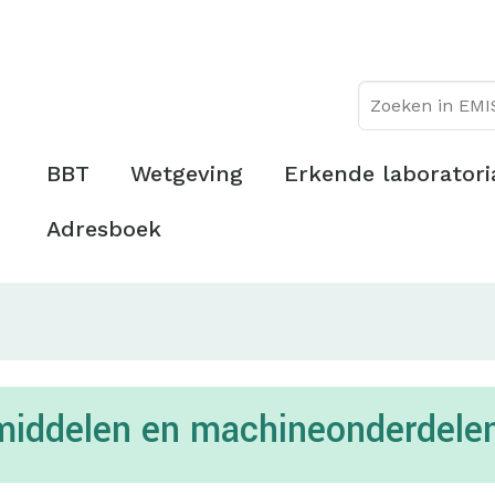
Overslaan
Topmenu
en
naar
de
inhoud
gaan
Hoofdmenu
BBT
Wetgeving
Erkende laboratori
Adresboek
pmiddelen en machineonderdele