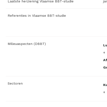
Laatste herziening Vlaamse BBT-studie
ja
Referenties in Vlaamse BBT-studie
Milieuaspecten (DBBT)
L
Af
Gr
Sectoren
K