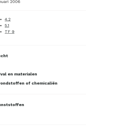
nuari 2006
4.2
5.1
TF 9
ucht
val en materialen
ondstoffen of chemicaliën
unststoffen