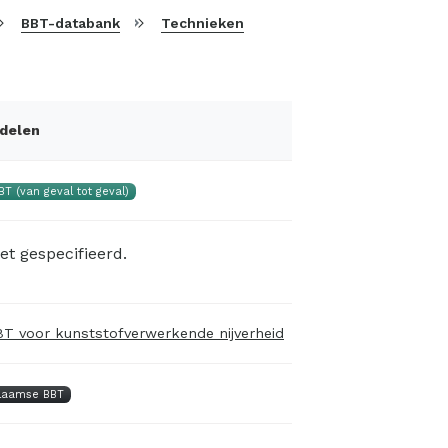
BBT-databank
Technieken
rdelen
BT (van geval tot geval)
et gespecifieerd.
T voor kunststofverwerkende nijverheid
laamse BBT