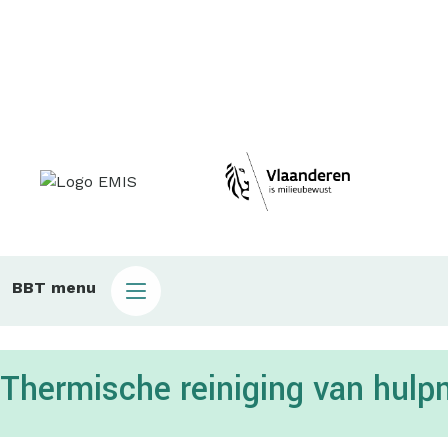
Main
BBT menu
sub
bbt
Thermische reiniging van hul