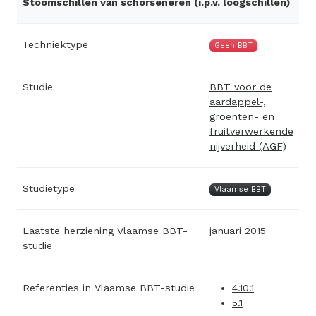
Stoomschillen van schorseneren (i.p.v. loogschillen)
Techniektype
Geen BBT
Studie
BBT voor de
aardappel-,
groenten- en
fruitverwerkende
nijverheid (AGF)
Studietype
Vlaamse BBT
Laatste herziening Vlaamse BBT-
januari 2015
studie
Referenties in Vlaamse BBT-studie
4.10.1
5.1