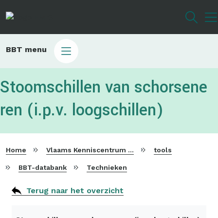
Overslaan
en
naar
de
Main
BBT menu
inhoud
sub
gaan
bbt
Stoomschillen van schorsene
ren (i.p.v. loogschillen)
Home
Vlaams Kenniscentrum voor Beste Beschikbare Technieken
tools
BBT-databank
Technieken
Terug naar het overzicht