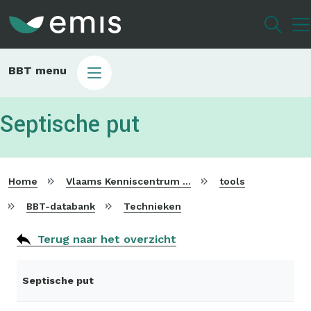
Overslaan
en
naar
de
Main
BBT menu
inhoud
sub
gaan
bbt
Septische put
Home
Vlaams Kenniscentrum voor Beste Beschikbare Technieken
tools
BBT-databank
Technieken
Terug naar het overzicht
Septische put