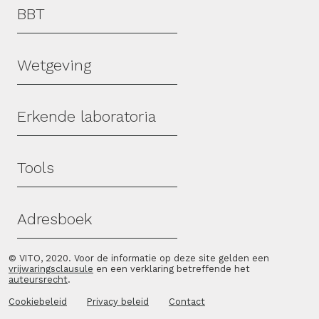
Hoofdmenu
BBT
Wetgeving
Erkende laboratoria
Tools
Adresboek
© VITO, 2020. Voor de informatie op deze site gelden een
vrijwaringsclausule
en een verklaring betreffende het
auteursrecht
.
Cookiebeleid
Privacy beleid
Contact