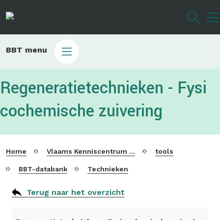
Overslaan
en
naar
de
Main
BBT menu
inhoud
sub
gaan
bbt
Regeneratietechnieken - Fysi
cochemische zuivering
Home
Vlaams Kenniscentrum voor Beste Beschikbare Technieken
tools
BBT-databank
Technieken
Terug naar het overzicht