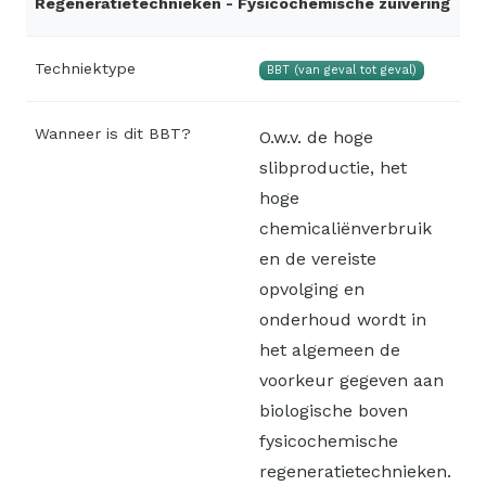
Regeneratietechnieken - Fysicochemische zuivering
Techniektype
BBT (van geval tot geval)
Wanneer is dit BBT?
O.w.v. de hoge
slibproductie, het
hoge
chemicaliënverbruik
en de vereiste
opvolging en
onderhoud wordt in
het algemeen de
voorkeur gegeven aan
biologische boven
fysicochemische
regeneratietechnieken.