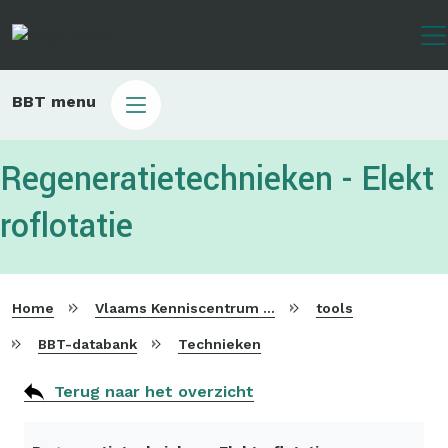
Overslaan
en
naar
de
Main
BBT menu
inhoud
sub
gaan
bbt
Regeneratietechnieken - Elekt
roflotatie
Home
Vlaams Kenniscentrum voor Beste Beschikbare Technieken
tools
BBT-databank
Technieken
Terug naar het overzicht