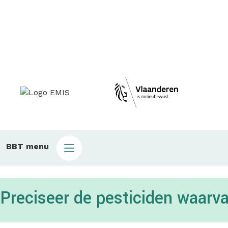
Main
BBT menu
sub
bbt
Preciseer de pesticiden waarv