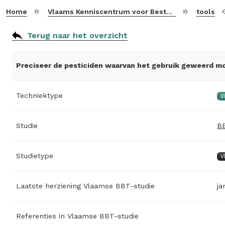
Home
Vlaams Kenniscentrum voor Beste Beschikbare Technieken
tools
Terug naar het overzicht
Preciseer de pesticiden waarvan het gebruik geweerd m
Techniektype
B
Studie
BB
Studietype
V
Laatste herziening Vlaamse BBT-studie
ja
Referenties in Vlaamse BBT-studie