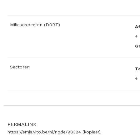
Milieuaspecten (DBBT)
A
Gr
Sectoren
Te
PERMALINK
https://emis.vito.be/nl/node/98384
(kopieer)