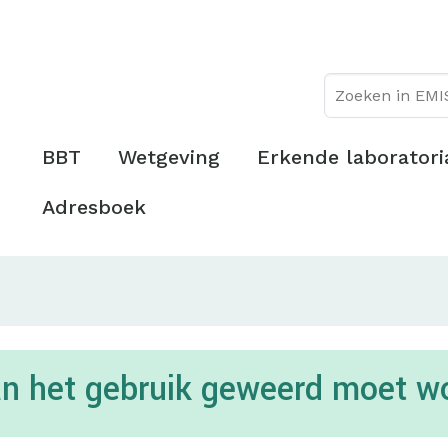
Overslaan
Topmenu
en
naar
de
inhoud
gaan
Hoofdmenu
BBT
Wetgeving
Erkende laboratori
Adresboek
an het gebruik geweerd moet w