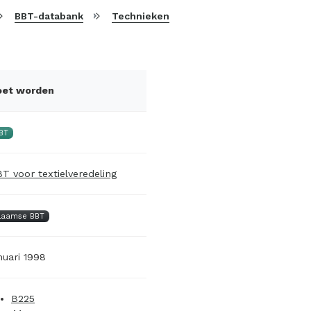
BBT-databank
Technieken
oet worden
BT
T voor textielveredeling
laamse BBT
nuari 1998
B225