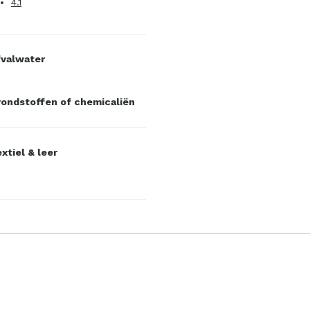
4.1
fvalwater
ondstoffen of chemicaliën
xtiel & leer