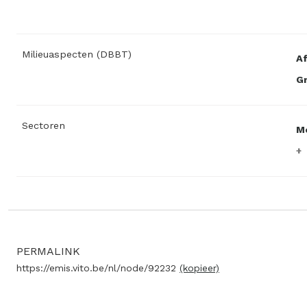
Milieuaspecten (DBBT)
Af
Gr
Sectoren
M
PERMALINK
https://emis.vito.be/nl/node/92232
(kopieer)