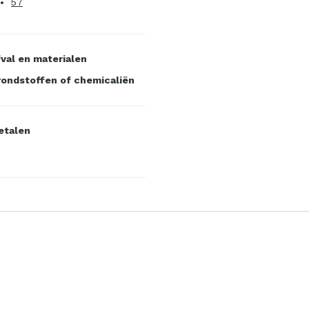
57
val en materialen
ondstoffen of chemicaliën
etalen