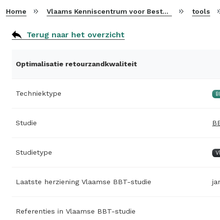
Home
Vlaams Kenniscentrum voor Beste Beschikbare Technieken
tools
Terug naar het overzicht
Optimalisatie retourzandkwaliteit
Techniektype
B
Studie
BB
Studietype
V
Laatste herziening Vlaamse BBT-studie
ja
Referenties in Vlaamse BBT-studie