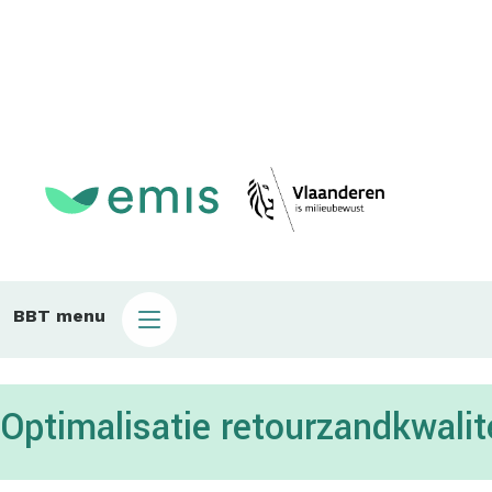
Main
BBT menu
sub
bbt
Optimalisatie retourzandkwalit