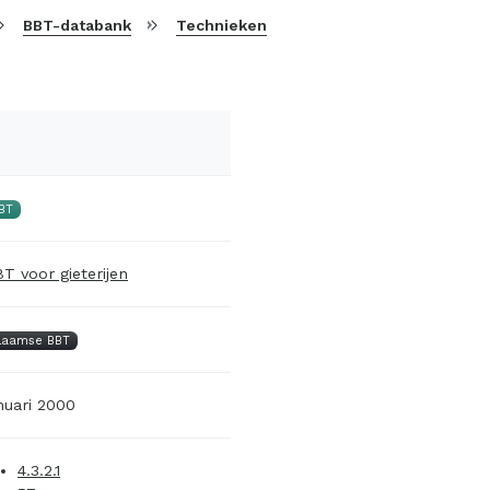
BBT-databank
Technieken
BT
T voor gieterijen
laamse BBT
nuari 2000
4.3.2.1