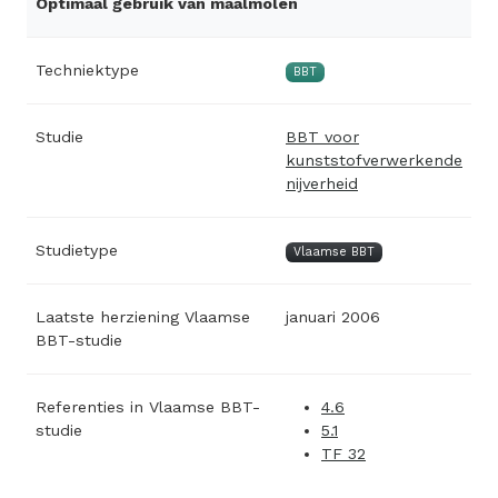
Optimaal gebruik van maalmolen
Techniektype
BBT
Studie
BBT voor
kunststofverwerkende
nijverheid
Studietype
Vlaamse BBT
Laatste herziening Vlaamse
januari 2006
BBT-studie
Referenties in Vlaamse BBT-
4.6
studie
5.1
TF 32