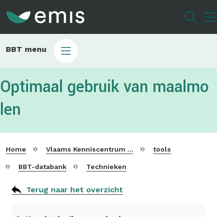
Overslaan
en
naar
de
Main
BBT menu
inhoud
sub
gaan
bbt
Optimaal gebruik van maalmo
len
Home
Vlaams Kenniscentrum voor Beste Beschikbare Technieken
tools
BBT-databank
Technieken
Terug naar het overzicht