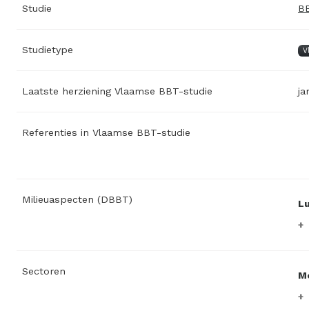
Studie
BB
Studietype
V
Laatste herziening Vlaamse BBT-studie
ja
Referenties in Vlaamse BBT-studie
Milieuaspecten (DBBT)
L
Sectoren
M