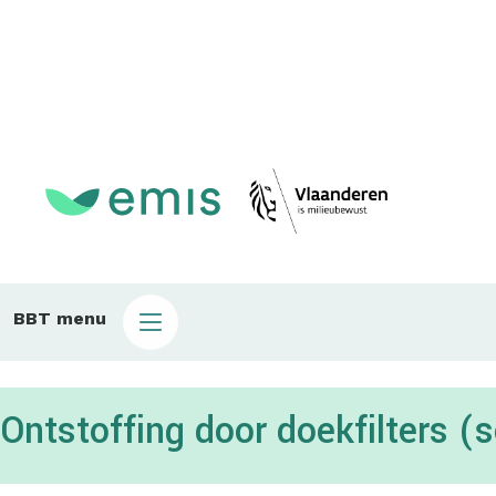
Main
BBT menu
sub
bbt
Ontstoffing door doekfilters 