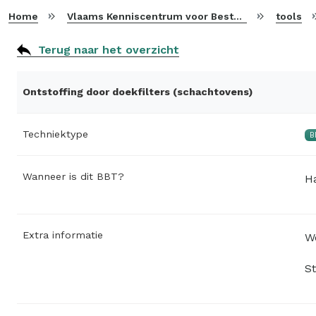
Home
Vlaams Kenniscentrum voor Beste Beschikbare Technieken
tools
Terug naar het overzicht
Ontstoffing door doekfilters (schachtovens)
Techniektype
B
Wanneer is dit BBT?
H
Extra informatie
Wo
St