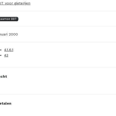
T voor gieterijen
laamse BBT
nuari 2000
4.1.6.1
43
ucht
etalen