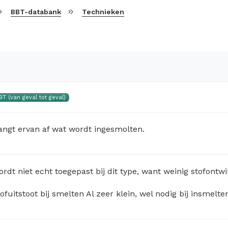
BBT-databank
Technieken
BT (van geval tot geval)
angt ervan af wat wordt ingesmolten.
rdt niet echt toegepast bij dit type, want weinig stofontw
ofuitstoot bij smelten Al zeer klein, wel nodig bij insmel