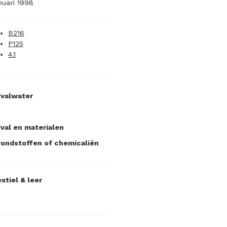
nuari 1998
B216
P125
4.1
fvalwater
val en materialen
ondstoffen of chemicaliën
xtiel & leer