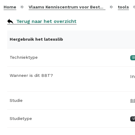
Home
Vlaams Kenniscentrum voor Beste Beschikbare Technieken
tools
Terug naar het overzicht
Hergebruik het latexslib
Techniektype
B
Wanneer is dit BBT?
In
Studie
BB
Studietype
V