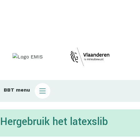
Main
BBT menu
sub
bbt
Hergebruik het latexslib