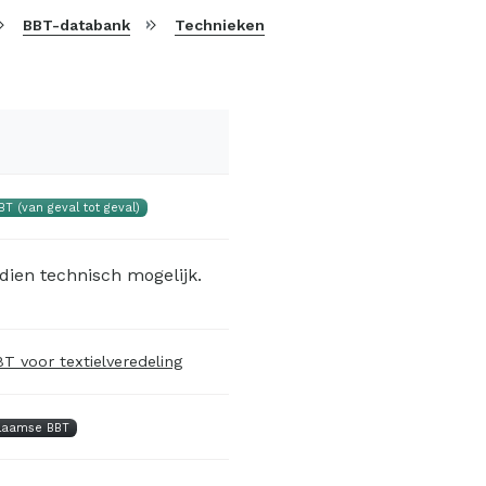
BBT-databank
Technieken
BT (van geval tot geval)
dien technisch mogelijk.
T voor textielveredeling
laamse BBT