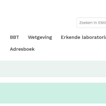
Overslaan
Topmenu
en
naar
de
inhoud
gaan
Hoofdmenu
BBT
Wetgeving
Erkende laboratori
Adresboek