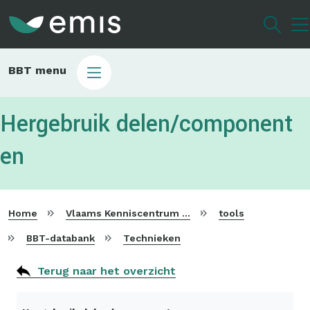
Overslaan
en
naar
de
Main
BBT menu
inhoud
sub
gaan
bbt
Hergebruik delen/component
en
Home
Vlaams Kenniscentrum voor Beste Beschikbare Technieken
tools
BBT-databank
Technieken
Terug naar het overzicht