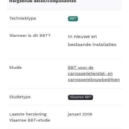
Hergebruik delen/componenten
Techniektype
BBT
Wanneer is dit BBT?
In nieuwe en
bestaande installaties
Studie
BBT voor de
carrosserieherstel- en
carrosseriebouwbedrijven
Studietype
Vlaamse BBT
Laatste herziening
januari 2006
Vlaamse BBT-studie