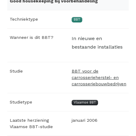
Good housekeeping bij voorbehandeling
Techniektype
BBT
Wanneer is dit BBT?
In nieuwe en
bestaande installaties
Studie
BBT voor de
carrosserieherstel- en
carrosseriebouwbedrijven
Studietype
Vlaamse BBT
Laatste herziening
januari 2006
Vlaamse BBT-studie