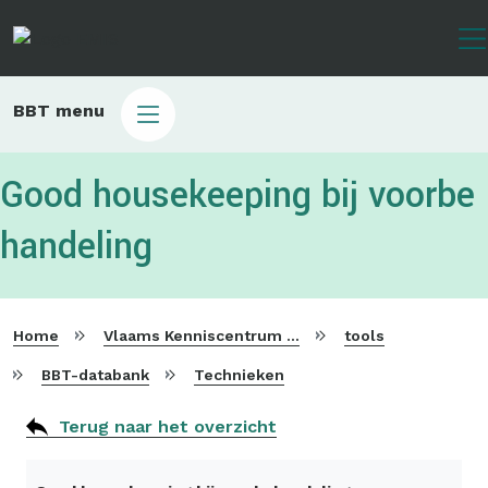
Overslaan
en
naar
de
Main
BBT menu
inhoud
sub
gaan
bbt
Good housekeeping bij voorbe
handeling
Home
Vlaams Kenniscentrum voor Beste Beschikbare Technieken
tools
BBT-databank
Technieken
Terug naar het overzicht