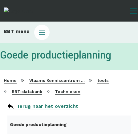
Overslaan
en
naar
de
Main
BBT menu
inhoud
sub
gaan
bbt
Goede productieplanning
Home
Vlaams Kenniscentrum voor Beste Beschikbare Technieken
tools
BBT-databank
Technieken
Terug naar het overzicht
Goede productieplanning