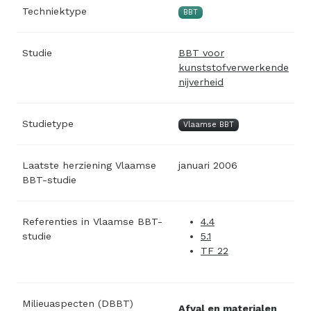
Techniektype
BBT
Studie
BBT voor
kunststofverwerkende
nijverheid
Studietype
Vlaamse BBT
Laatste herziening Vlaamse
januari 2006
BBT-studie
Referenties in Vlaamse BBT-
4.4
studie
5.1
TF 22
Milieuaspecten (DBBT)
Afval en materialen