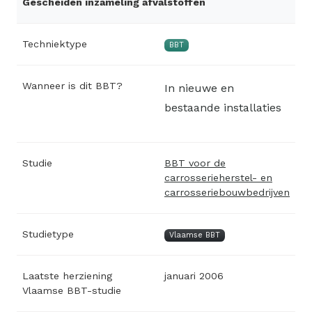
Gescheiden inzameling afvalstoffen
Techniektype
BBT
Wanneer is dit BBT?
In nieuwe en
bestaande installaties
Studie
BBT voor de
carrosserieherstel- en
carrosseriebouwbedrijven
Studietype
Vlaamse BBT
Laatste herziening
januari 2006
Vlaamse BBT-studie