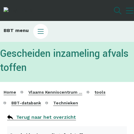
Overslaan
en
naar
de
Main
BBT menu
inhoud
sub
gaan
bbt
Gescheiden inzameling afvals
toffen
Home
Vlaams Kenniscentrum voor Beste Beschikbare Technieken
tools
BBT-databank
Technieken
Terug naar het overzicht