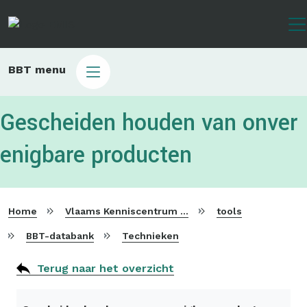
Overslaan
en
naar
de
Main
BBT menu
inhoud
sub
gaan
bbt
Gescheiden houden van onver
enigbare producten
Home
Vlaams Kenniscentrum voor Beste Beschikbare Technieken
tools
BBT-databank
Technieken
Terug naar het overzicht