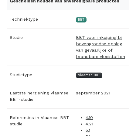
Gescheiden houden van onverenigbare producten
Techniektype
BBT
Studie
BBT voor inkuiping bij
bovengrondse opslag
van gevaarlijke of
brandbare vloeistoffen
Studietype
Vlaamse BBT
Laatste herziening Vlaamse
september 2021
BBT-studie
Referenties in Vlaamse BBT-
4.10
studie
4.21
5.1