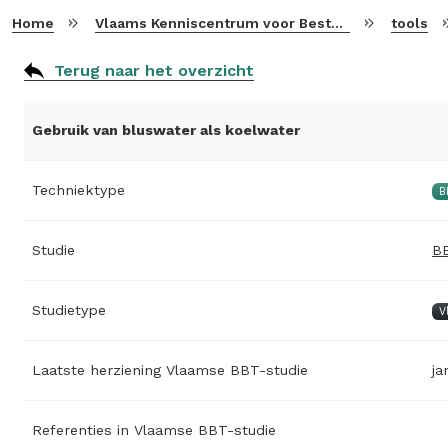
Home
Vlaams Kenniscentrum voor Beste Beschikbare Technieken
tools
Terug naar het overzicht
Gebruik van bluswater als koelwater
Techniektype
B
Studie
BB
Studietype
V
Laatste herziening Vlaamse BBT-studie
ja
Referenties in Vlaamse BBT-studie