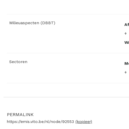
Milieuaspecten (DBBT)
A
W
Sectoren
M
PERMALINK
https://emis.vito.be/nl/node/92553
(kopieer)