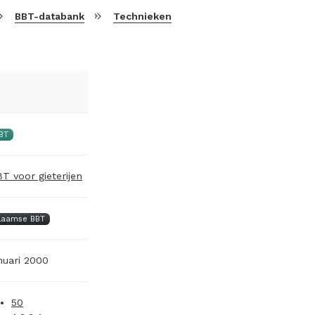
BBT-databank
Technieken
BT
T voor gieterijen
laamse BBT
nuari 2000
50