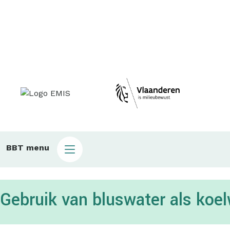
Main
BBT menu
sub
bbt
Gebruik van bluswater als koe