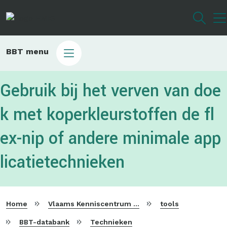
Overslaan
en
naar
de
Main
BBT menu
inhoud
sub
gaan
bbt
Gebruik bij het verven van doe
k met koperkleurstoffen de fl
ex-nip of andere minimale app
licatietechnieken
Home
Vlaams Kenniscentrum voor Beste Beschikbare Technieken
tools
BBT-databank
Technieken