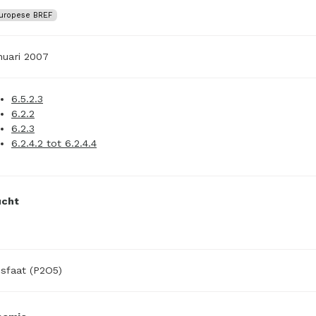
uropese BREF
nuari 2007
6.5.2.3
6.2.2
6.2.3
6.2.4.2 tot 6.2.4.4
ucht
sfaat (P2O5)