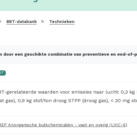
BBT-databank
Technieken
ken door een geschikte combinatie van preventieve en end-of-
BT
BT-gerelateerde waarden voor emissies naar lucht: 0,3 kg
at gas), 0,9 kg stof/ton droog STPP (droog gas), < 20 mg s
EF Anorganische bulkchemicaliën - vast en overig (LVIC-S)