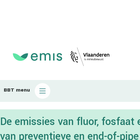
Main
BBT menu
sub
bbt
De emissies van fluor, fosfaat
van preventieve en end-of-pip