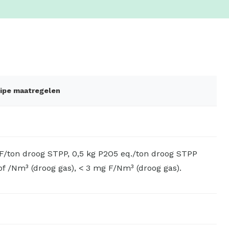
pipe maatregelen
 F/ton droog STPP, 0,5 kg P2O5 eq./ton droog STPP
tof /Nm³ (droog gas), < 3 mg F/Nm³ (droog gas).