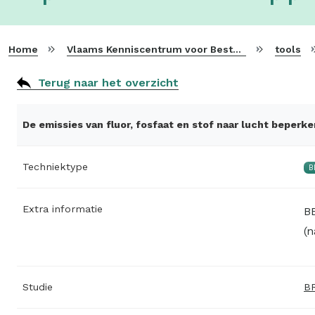
Home
Vlaams Kenniscentrum voor Beste Beschikbare Technieken
tools
Terug naar het overzicht
De emissies van fluor, fosfaat en stof naar lucht beper
Techniektype
B
Extra informatie
B
(n
Studie
BR