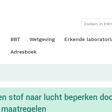
Overslaan
Topmenu
en
naar
de
inhoud
gaan
Hoofdmenu
BBT
Wetgeving
Erkende laboratori
Adresboek
 en stof naar lucht beperken d
e maatregelen