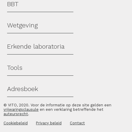
Hoofdmenu
BBT
Wetgeving
Erkende laboratoria
Tools
Adresboek
© VITO, 2020. Voor de informatie op deze site gelden een
vrijwaringsclausule
en een verklaring betreffende het
auteursrecht
.
Cookiebeleid
Privacy beleid
Contact