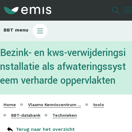
Overslaan
en
naar
de
Main
BBT menu
inhoud
sub
gaan
bbt
Bezink- en kws-verwijderingsi
nstallatie als afwateringssyst
eem verharde oppervlakten
Home
Vlaams Kenniscentrum voor Beste Beschikbare Technieken
tools
BBT-databank
Technieken
Terug naar het overzicht