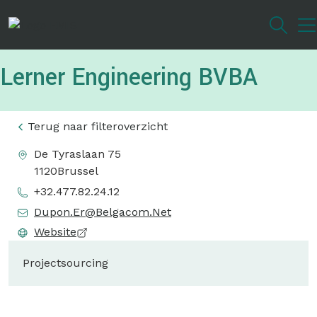
Overslaan
en
naar
de
Lerner Engineering BVBA
inhoud
gaan
Terug naar filteroverzicht
De Tyraslaan 75
1120
Brussel
+32.477.82.24.12
Dupon.Er@Belgacom.Net
Website
Projectsourcing