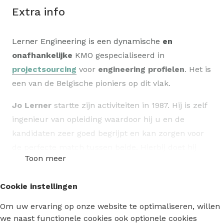
Extra info
Lerner Engineering is een dynamische
en
onafhankelijke
KMO gespecialiseerd in
projectsourcing
voor
engineering profielen
. Het is
een van de Belgische pioniers op dit vlak.
Jo Lerner
startte zijn activiteiten in 1987. Hij is zelf
ingenieur van opleiding waardoor hij u en de
kandidaten zeer goed begrijpt en kan zorgen voor
de perfecte match tussen beide. Hierbij doet hij
Toon meer
beroep op meer dan
15 jaar vakervaring
.
Connecting talent.
Dat is onze dagelijkse
Cookie instellingen
uitdaging voor belangrijke opdrachtgevers
Om uw ervaring op onze website te optimaliseren, willen
we naast functionele cookies ook optionele cookies