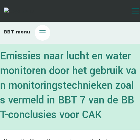
Overslaan
en
naar
de
Main
BBT menu
inhoud
sub
gaan
bbt
Emissies naar lucht en water
monitoren door het gebruik va
n monitoringstechnieken zoal
s vermeld in BBT 7 van de BB
T-conclusies voor CAK