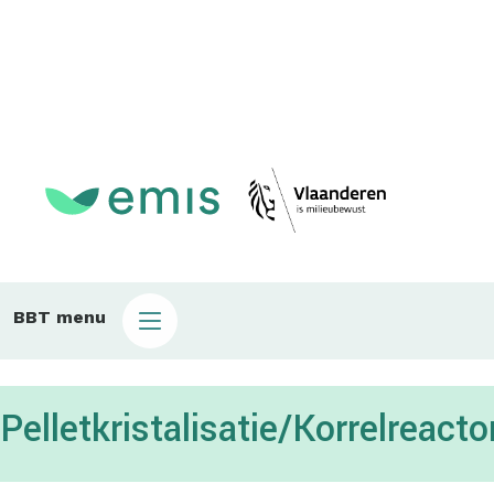
Main
BBT menu
sub
bbt
Pelletkristalisatie/Korrelreacto