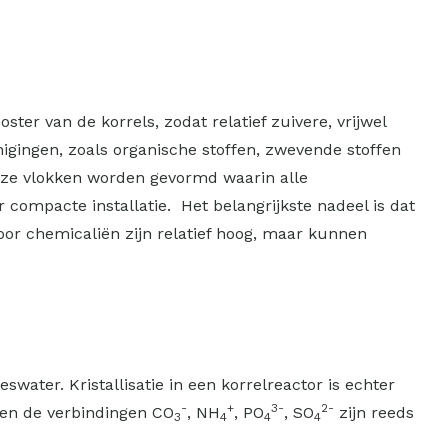
ster van de korrels, zodat relatief zuivere, vrijwel
nigingen, zoals organische stoffen, zwevende stoffen
neuze vlokken worden gevormd waarin alle
r compacte installatie. Het belangrijkste nadeel is dat
voor chemicaliën zijn relatief hoog, maar kunnen
water. Kristallisatie in een korrelreactor is echter
-
+
3-
2-
 F en de verbindingen CO
, NH
, PO
, SO
zijn reeds
3
4
4
4