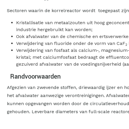
Sectoren waarin de korrelreactor wordt toegepast zijn
Kristallisatie van metaalzouten uit hoog geconcentr
industrie hergebruikt kan worden;
Ook afvalwater van de chemische en ertsverwerkend
Verwijdering van fluoride onder de vorm van CaF
2
Verwijdering van fosfaat als calcium-, magnesiu
kristal; met calciumfosfaat bedraagt de effluentco
gezuiverd afvalwater van de voedingsnijverheid (a
Randvoorwaarden
Afgezien van zwevende stoffen, driewaardig ijzer en hog
het afvalwater aanwezige verontreinigingen. Afvalwat
kunnen opgevangen worden door de circulatieverhoudin
gehouden. Leverbare diameters van full-scale reactoren 