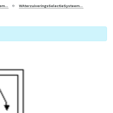
ASS)
WAterzuiveringsSelectieSysteem (WASS)