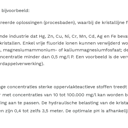
 bijvoorbeeld:
eerde oplossingen (procesbaden), waarbij de kristallijne fr
e industrie dat Hg, Zn, Cu, Ni, Cr, Mn, Cd, Ag en Fe bev
kristallen. Enkel vrije fluoride ionen kunnen verwijderd 
m-, magnesiumammonium- of kaliummagnesiumfosfaat; de e
ncentratie minder dan 0,5 mg/l P. Een voorbeeld is de verwi
ardappelverwerking).
e concentraties sterke oppervlakteactieve stoffen treedt vr
er met concentraties van 10 tot 100.000 mg/l kan worden
g aan te passen. De hydraulische belasting van de krista
zijn 0,4 tot zelfs 3,5 meter. De optimale pH is afhankelij