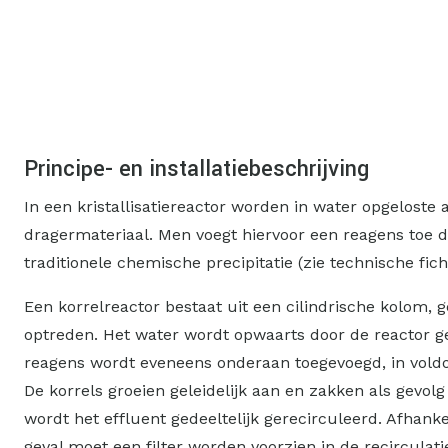
Principe- en installatiebeschrijving
In een kristallisatiereactor worden in water opgelost
dragermateriaal. Men voegt hiervoor een reagens toe d
traditionele chemische precipitatie (zie technische fich
Een korrelreactor bestaat uit een cilindrische kolom, 
optreden. Het water wordt opwaarts door de reactor ge
reagens wordt eveneens onderaan toegevoegd, in voldoen
De korrels groeien geleidelijk aan en zakken als gevo
wordt het effluent gedeeltelijk gerecirculeerd. Afhan
geval moet een filter worden voorzien in de recirculat