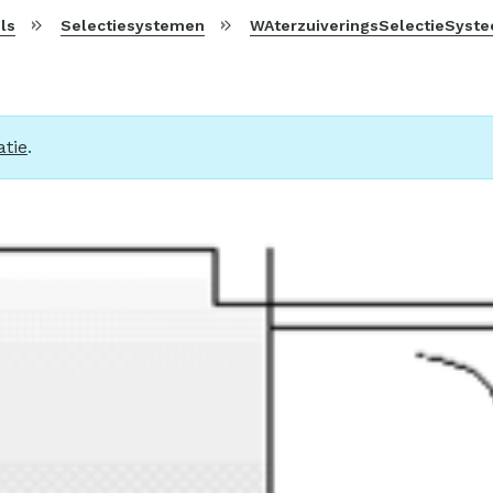
ls
Selectiesystemen
WAterzuiveringsSelectieSysteem (W
tie
.