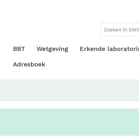
Overslaan
Topmenu
en
naar
de
inhoud
gaan
Hoofdmenu
BBT
Wetgeving
Erkende laboratori
Adresboek