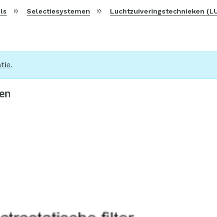
ls
Selectiesystemen
Luchtzuiveringstechnieken (L
tie
.
men