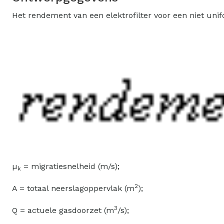
Het rendement van een elektrofilter voor een niet uni
µ
= migratiesnelheid (m/s);
k
2
A = totaal neerslagoppervlak (m
);
3
Q = actuele gasdoorzet (m
/s);