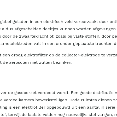
gatief geladen in een elektrisch veld veroorzaakt door ont
 aldus afgescheiden deeltjes kunnen worden afgevangen o
ts door de zwaartekracht of, zoals bij vaste stoffen, door p
rzamelelektroden valt in een eronder geplaatste trechter
 een droog elektrofilter op de collector-elektrode te verz
 de aërosolen niet zullen bezinken.
rover de gasdoorzet verdeeld wordt. Een goede distributi
nde verdeelkamers bewerkstelligen. Dode ruimtes dienen zo
ling is een elektrofilter opgebouwd uit een aantal in seri
stof, terwijl de laatste velden nog nauwelijks stof vangen,