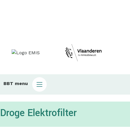
Main
BBT menu
sub
bbt
Droge Elektrofilter