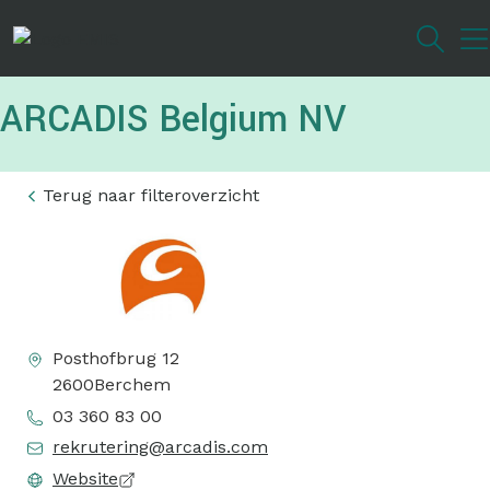
Overslaan
en
naar
de
ARCADIS Belgium NV
inhoud
gaan
Terug naar filteroverzicht
Posthofbrug 12
2600
Berchem
03 360 83 00
rekrutering@arcadis.com
Website