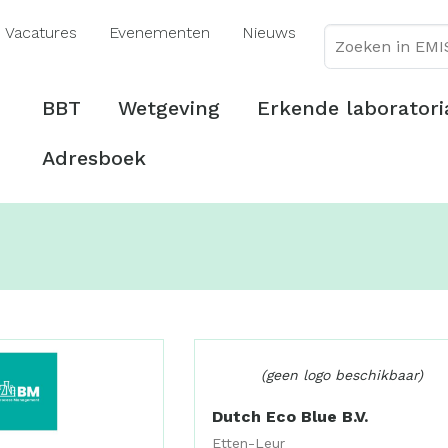
Overslaan
Vacatures
Evenementen
Nieuws
en
naar
de
Hoofdmenu
BBT
Wetgeving
Erkende laboratori
inhoud
gaan
Adresboek
(geen logo beschikbaar)
Dutch Eco Blue B.V.
Etten-Leur