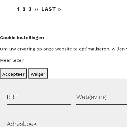
Paginering
1
2
3
››
VOLGENDE
LAST »
LAATSTE
PAGINA
PAGINA
Cookie instellingen
Om uw ervaring op onze website te optimaliseren, willen
Meer lezen
Accepteer
Weiger
Hoofdmenu
BBT
Wetgeving
Adresboek