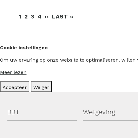
Paginering
1
2
3
4
››
VOLGENDE
LAST »
LAATSTE
PAGINA
PAGINA
Cookie instellingen
Om uw ervaring op onze website te optimaliseren, willen
Meer lezen
Accepteer
Weiger
Hoofdmenu
BBT
Wetgeving