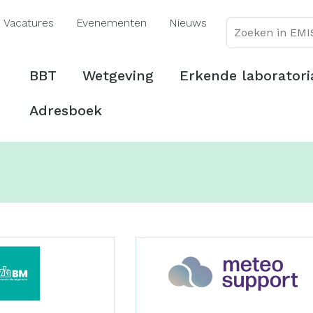
Overslaan
Vacatures
Evenementen
Nieuws
en
naar
de
Hoofdmenu
BBT
Wetgeving
Erkende laboratori
inhoud
gaan
Adresboek