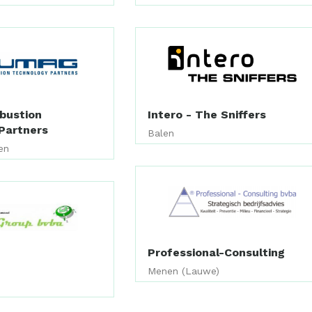
ustion
Intero - The Sniffers
Partners
Balen
en
Professional-Consulting
p
Menen (Lauwe)