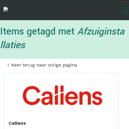
Overslaan
en
naar
de
Items getagd met
Afzuiginsta
inhoud
gaan
llaties
Keer terug naar vorige pagina
Callens