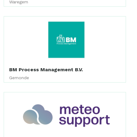
Waregem
BM Process Management B.V.
Gemonde