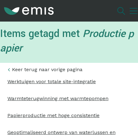
Overslaan
en
naar
de
Items getagd met
Productie p
inhoud
gaan
apier
Keer terug naar vorige pagina
Werktuigen voor totale site-integratie
Warmteterugwinning met warmtepompen
Papierproductie met hoge consistentie
Geoptimaliseerd ontwerp van waterlussen en