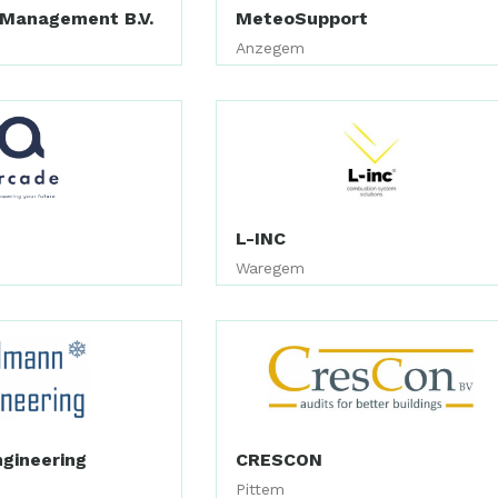
Management B.V.
MeteoSupport
Anzegem
L-INC
Waregem
gineering
CRESCON
Pittem