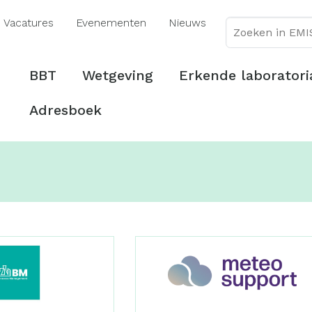
Overslaan
Vacatures
Evenementen
Nieuws
en
naar
de
Hoofdmenu
BBT
Wetgeving
Erkende laboratori
inhoud
gaan
Adresboek