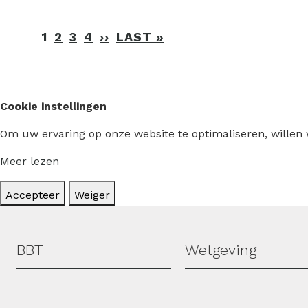
Paginering
1
2
3
4
››
VOLGENDE
LAST »
LAATSTE
PAGINA
PAGINA
Cookie instellingen
Om uw ervaring op onze website te optimaliseren, willen
Meer lezen
Accepteer
Weiger
Hoofdmenu
BBT
Wetgeving