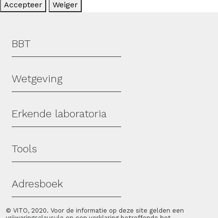
Accepteer
Weiger
Hoofdmenu
BBT
Wetgeving
Erkende laboratoria
Tools
Adresboek
© VITO, 2020. Voor de informatie op deze site gelden een
vrijwaringsclausule
en een verklaring betreffende het