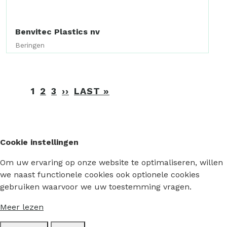
Benvitec Plastics nv
Beringen
Paginering
1
2
3
››
VOLGENDE
LAST »
LAATSTE
PAGINA
PAGINA
Cookie instellingen
Om uw ervaring op onze website te optimaliseren, willen
we naast functionele cookies ook optionele cookies
gebruiken waarvoor we uw toestemming vragen.
Meer lezen