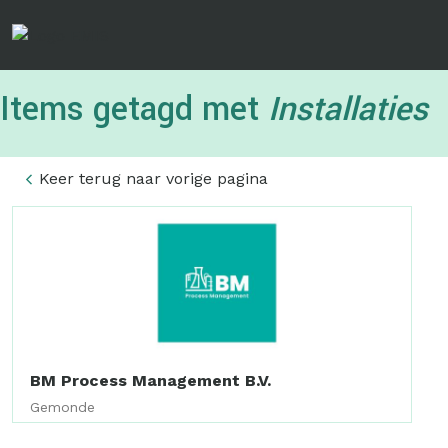
Overslaan
en
naar
de
Items getagd met
Installaties
inhoud
gaan
Keer terug naar vorige pagina
BM Process Management B.V.
Gemonde