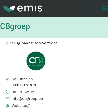
Overslaan
en
naar
de
CBgroep
inhoud
gaan
Terug naar filteroverzicht
De Linde 15
8840
STADEN
051 70 06 16
info@cbgroep.be
Website