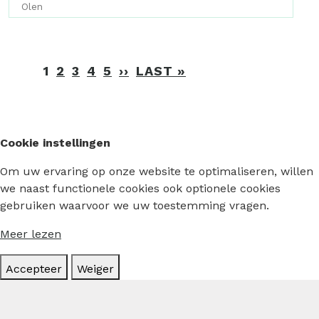
Olen
Paginering
1
2
3
4
5
››
VOLGENDE
LAST »
LAATSTE
PAGINA
PAGINA
Cookie instellingen
Om uw ervaring op onze website te optimaliseren, willen
we naast functionele cookies ook optionele cookies
gebruiken waarvoor we uw toestemming vragen.
Meer lezen
Accepteer
Weiger
Hoofdmenu