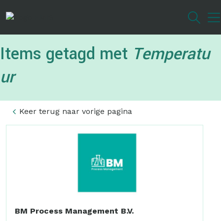
Overslaan
en
naar
de
Items getagd met
Temperatu
inhoud
gaan
ur
Keer terug naar vorige pagina
BM Process Management B.V.