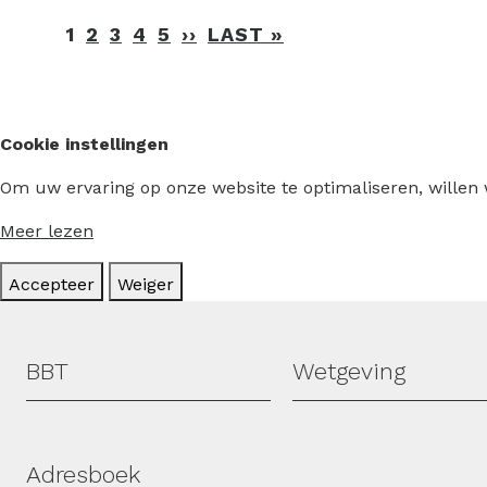
Paginering
1
2
3
4
5
››
VOLGENDE
LAST »
LAATSTE
PAGINA
PAGINA
Cookie instellingen
Om uw ervaring op onze website te optimaliseren, willen
Meer lezen
Accepteer
Weiger
Hoofdmenu
BBT
Wetgeving
Adresboek