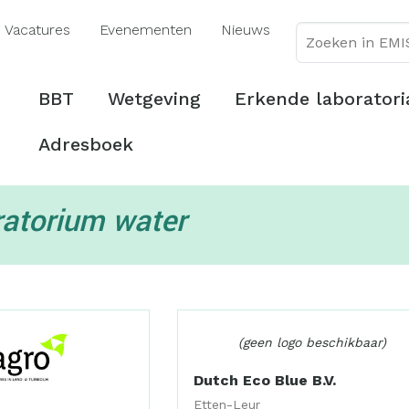
Overslaan
Vacatures
Evenementen
Nieuws
en
naar
de
Hoofdmenu
BBT
Wetgeving
Erkende laboratori
inhoud
gaan
Adresboek
ratorium water
(geen logo beschikbaar)
Dutch Eco Blue B.V.
Etten-Leur