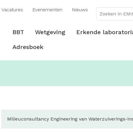
Overslaan
Vacatures
Evenementen
Nieuws
en
naar
de
Hoofdmenu
BBT
Wetgeving
Erkende laboratori
inhoud
gaan
Adresboek
Milieuconsultancy Engineering van Waterzuiverings-inst