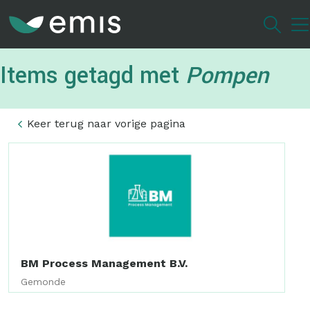
Overslaan
en
naar
de
Items getagd met
Pompen
inhoud
gaan
Keer terug naar vorige pagina
BM Process Management B.V.
Gemonde