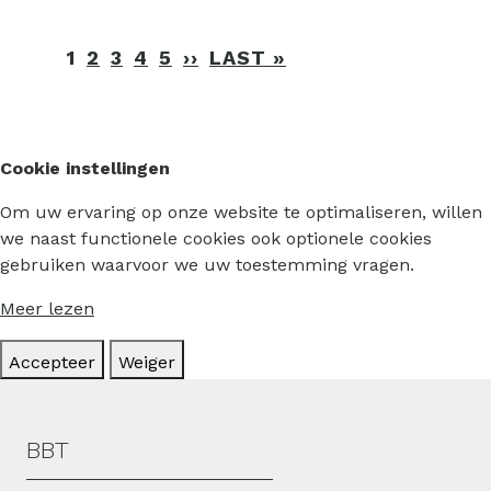
Paginering
1
2
3
4
5
››
VOLGENDE
LAST »
LAATSTE
PAGINA
PAGINA
Cookie instellingen
Om uw ervaring op onze website te optimaliseren, willen
we naast functionele cookies ook optionele cookies
gebruiken waarvoor we uw toestemming vragen.
Meer lezen
Accepteer
Weiger
Hoofdmenu
BBT