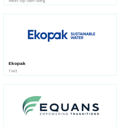
Heist-op-den-Berg
Ekopak
Tielt