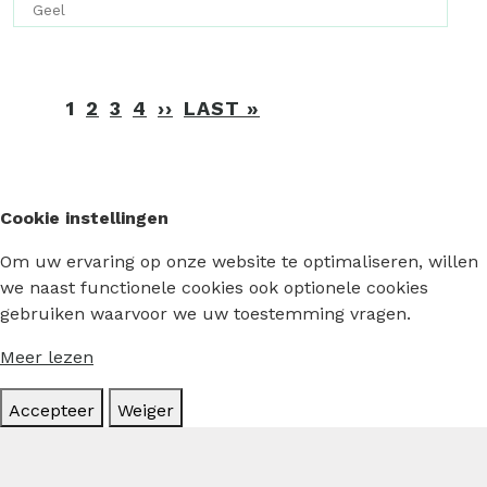
Geel
Paginering
1
2
3
4
››
VOLGENDE
LAST »
LAATSTE
PAGINA
PAGINA
Cookie instellingen
Om uw ervaring op onze website te optimaliseren, willen
we naast functionele cookies ook optionele cookies
gebruiken waarvoor we uw toestemming vragen.
Meer lezen
Accepteer
Weiger
Hoofdmenu