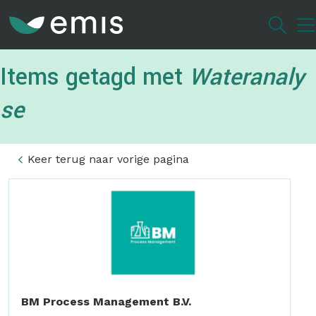
Overslaan
en
naar
de
Items getagd met
Wateranaly
inhoud
gaan
se
Keer terug naar vorige pagina
BM Process Management B.V.