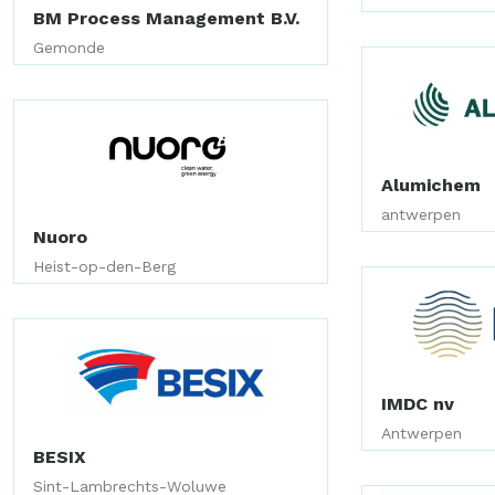
BM Process Management B.V.
Gemonde
Alumichem
antwerpen
Nuoro
Heist-op-den-Berg
IMDC nv
Antwerpen
BESIX
Sint-Lambrechts-Woluwe