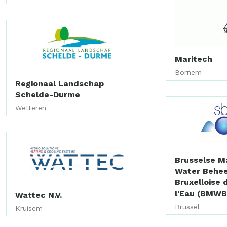
Maritech
Bornem
Regionaal Landschap
Schelde-Durme
Wetteren
Brusselse M
Water Behee
Bruxelloise 
l'Eau (BMWB
Wattec N.V.
Brussel
Kruisem