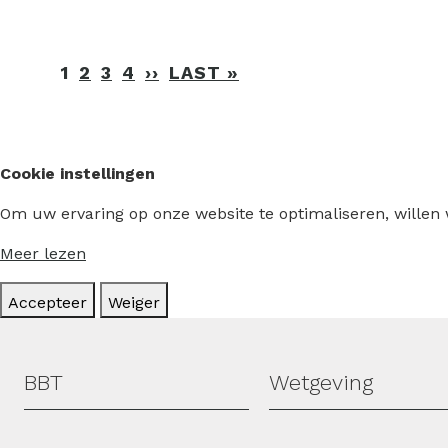
Paginering
1
2
3
4
››
VOLGENDE
LAST »
LAATSTE
PAGINA
PAGINA
Cookie instellingen
Om uw ervaring op onze website te optimaliseren, willen
Meer lezen
Accepteer
Weiger
Hoofdmenu
BBT
Wetgeving