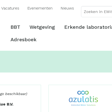
Overslaan
Vacatures
Evenementen
Nieuws
en
naar
de
Hoofdmenu
BBT
Wetgeving
Erkende laboratori
inhoud
gaan
Adresboek
ogo beschikbaar)
ue B.V.