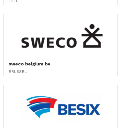
Tielt
sweco belgium bv
BRUSSEL