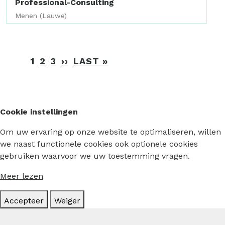
Professional-Consulting
Menen (Lauwe)
Paginering
1
2
3
››
VOLGENDE
LAST »
LAATSTE
PAGINA
PAGINA
Cookie instellingen
Om uw ervaring op onze website te optimaliseren, willen
we naast functionele cookies ook optionele cookies
gebruiken waarvoor we uw toestemming vragen.
Meer lezen
Accepteer
Weiger