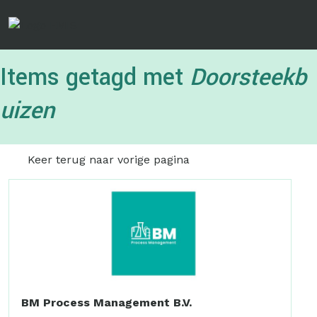
Overslaan
en
naar
de
Items getagd met
Doorsteekb
inhoud
gaan
uizen
Keer terug naar vorige pagina
BM Process Management B.V.