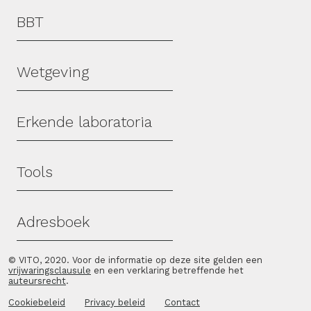
Hoofdmenu
BBT
Wetgeving
Erkende laboratoria
Tools
Adresboek
© VITO, 2020. Voor de informatie op deze site gelden een
vrijwaringsclausule
en een verklaring betreffende het
auteursrecht
.
Cookiebeleid
Privacy beleid
Contact