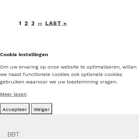
Paginering
1
2
3
››
VOLGENDE
LAST »
LAATSTE
PAGINA
PAGINA
Cookie instellingen
Om uw ervaring op onze website te optimaliseren, willen
we naast functionele cookies ook optionele cookies
gebruiken waarvoor we uw toestemming vragen.
Meer lezen
Accepteer
Weiger
Hoofdmenu
BBT