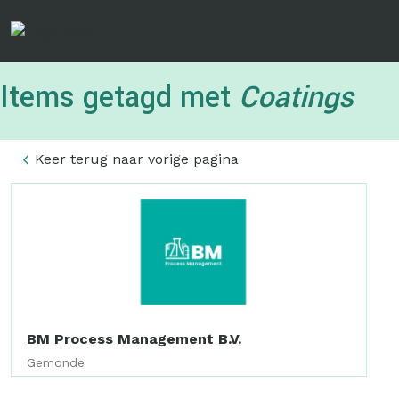
Overslaan
en
naar
de
Items getagd met
Coatings
inhoud
gaan
Keer terug naar vorige pagina
BM Process Management B.V.
Gemonde