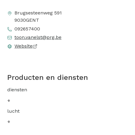
Brugsesteenweg 591
9030
GENT
092657400
toon.vanelst@prg.be
Website
Producten en diensten
diensten
lucht