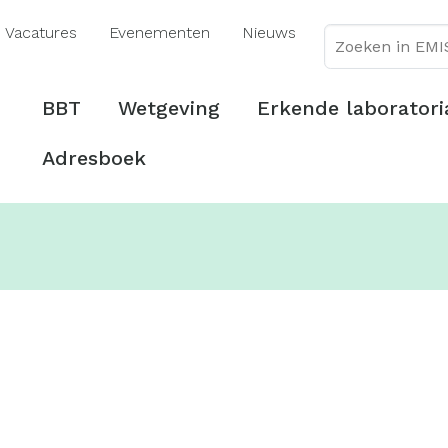
Overslaan
Vacatures
Evenementen
Nieuws
en
naar
de
Hoofdmenu
BBT
Wetgeving
Erkende laboratori
inhoud
gaan
Adresboek