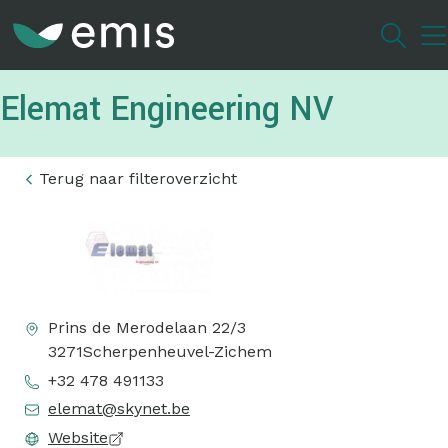
Overslaan
en
naar
de
Elemat Engineering NV
inhoud
gaan
Terug naar filteroverzicht
Prins de Merodelaan 22/3
3271
Scherpenheuvel-Zichem
+32 478 491133
elemat@skynet.be
Website