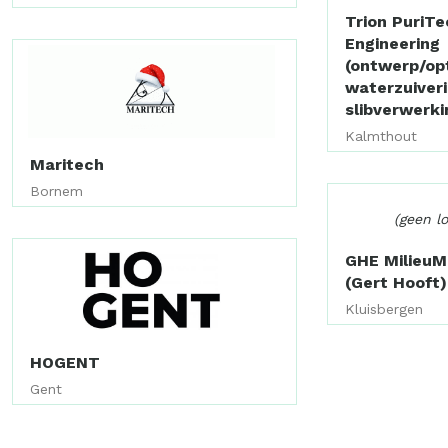
Trion PuriTe
Engineering
(ontwerp/opt
waterzuiver
slibverwerki
Kalmthout
Maritech
Bornem
(geen l
GHE Milieu
(Gert Hooft)
Kluisbergen
HOGENT
Gent