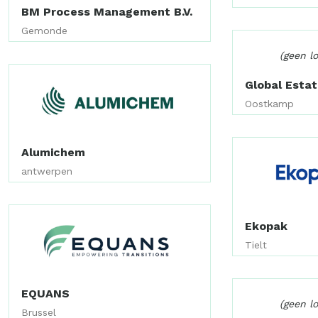
BM Process Management B.V.
Gemonde
(geen l
Global Esta
Oostkamp
Alumichem
antwerpen
Ekopak
Tielt
EQUANS
(geen l
Brussel