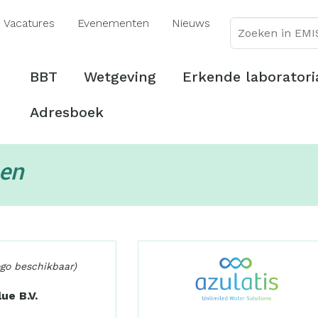
Overslaan
Vacatures
Evenementen
Nieuws
en
naar
de
Hoofdmenu
BBT
Wetgeving
Erkende laboratori
inhoud
gaan
Adresboek
pen
ogo beschikbaar)
ue B.V.