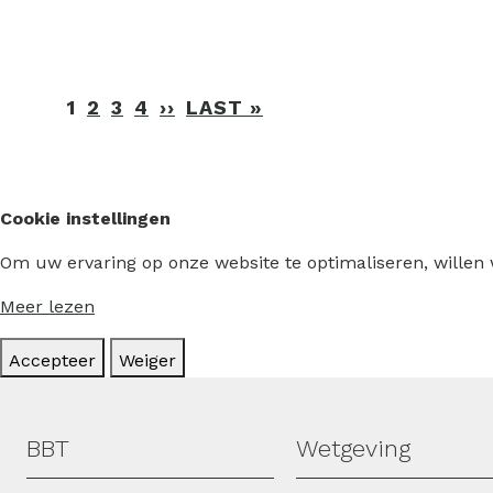
Paginering
1
2
3
4
››
VOLGENDE
LAST »
LAATSTE
PAGINA
PAGINA
Cookie instellingen
Om uw ervaring op onze website te optimaliseren, willen
Meer lezen
Accepteer
Weiger
Hoofdmenu
BBT
Wetgeving