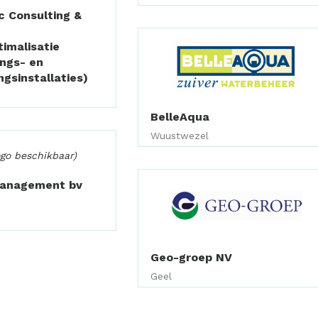
c Consulting &
imalisatie
ings- en
ngsinstallaties)
BelleAqua
Wuustwezel
ogo beschikbaar)
Management bv
Geo-groep NV
Geel